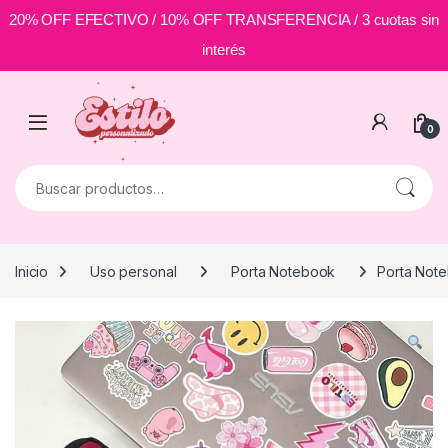
20% OFF EFECTIVO / 10% OFF TRANSFERENCIA / 3 cuotas sin
interés
Skip to navigation
Skip to content
0
Buscar por:
Inicio
Uso personal
Porta Notebook
Porta Not