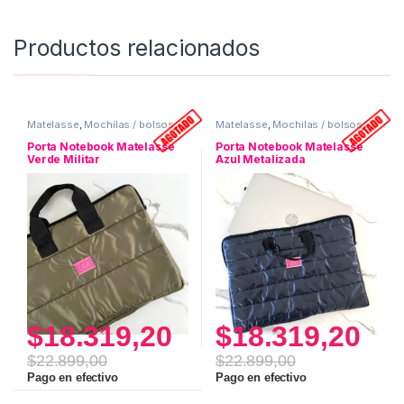
Productos relacionados
Matelasse
,
Mochilas / bolsos
,
Matelasse
,
Mochilas / bolsos
,
Porta Notebook
Porta Notebook
Porta Notebook Matelasse
Porta Notebook Matelasse
Verde Militar
Azul Metalizada
$
18.319,20
$
18.319,20
$
22.899,00
$
22.899,00
Pago en efectivo
Pago en efectivo