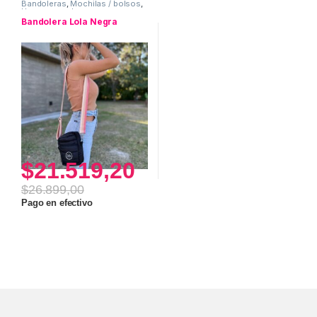
Bandoleras
,
Mochilas / bolsos
,
Uso personal
Bandolera Lola Negra
$
21.519,20
$
26.899,00
Pago en efectivo