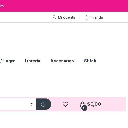
és
Mi cuenta
Tienda
/ Hogar
Librería
Accesorios
Stitch
$
0,00
0