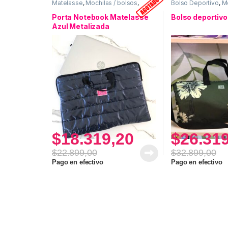
Matelasse
,
Mochilas / bolsos
,
Bolso Deportivo
,
Mo
Porta Notebook
Porta Notebook Matelasse
Bolso deportivo 
Azul Metalizada
$
18.319,20
$
26.31
$
22.899,00
$
32.899,00
Pago en efectivo
Pago en efectivo