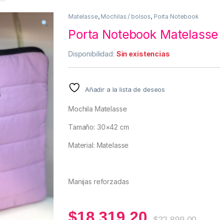
Matelasse
,
Mochilas / bolsos
,
Porta Notebook
Porta Notebook Matelasse 
Disponibilidad:
Sin existencias
Añadir a la lista de deseos
Mochila Matelasse
Tamaño: 30×42 cm
Material: Matelasse
Manijas reforzadas
$
18.319,20
$
22.899,00