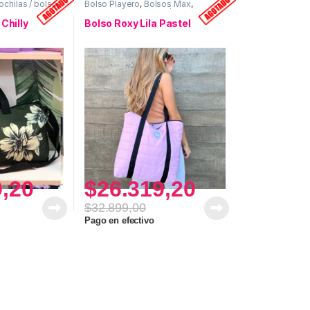
chilas / bolsos
Bolso Playero
,
Bolsos Max
,
Matelasse
,
Mochilas / bolsos
Chilly
Bolso Roxy Lila Pastel
9,20
$
26.319,20
$
32.899,00
Pago en efectivo