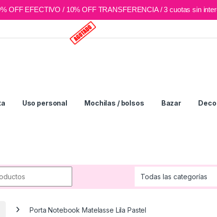
0% OFF EFECTIVO / 10% OFF TRANSFERENCIA / 3 cuotas sin inter
ta
Uso personal
Mochilas / bolsos
Bazar
Deco 
r:
Porta Notebook Matelasse Lila Pastel