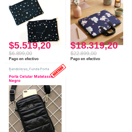
$
5.519,20
$
18.319,20
$
6.899,00
$
22.899,00
Pago en efectivo
Pago en efectivo
Bandoleras
,
Funda Porta
Celular
,
Matelasse
,
Uso
personal
Porta Celular Matelasse
Negro