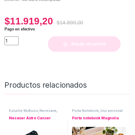
$
11.919,20
$
14.899,00
Pago en efectivo
Porta Cosmético Sophie (Estampa Magnolia) quantity
Añadir al carrito
Productos relacionados
Estuche Multiuso
,
Necesaire
,
Porta Notebook
,
Uso personal
Neceser ASTRO
,
Uso personal
Neceser Astro Cancer
Porta notebook Magnolia