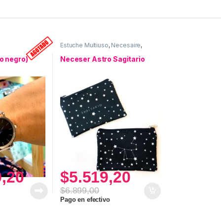
l
Estuche Multiuso
,
Necesaire
,
Neceser ASTRO
,
Uso personal
do negro)
Neceser Astro Sagitario
9,20
$
5.519,20
$
6.899,00
Pago en efectivo