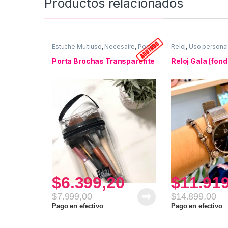
Productos relacionados
Estuche Multiuso
,
Necesaire
,
Porta
Reloj
,
Uso persona
Brochas
,
Uso personal
Porta Brochas Transparente
Reloj Gala (fon
$
6.399,20
$
11.91
$
7.999,00
$
14.899,00
Pago en efectivo
Pago en efectivo