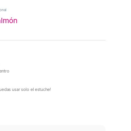
onal
almón
!
entro
edas usar solo el estuche!