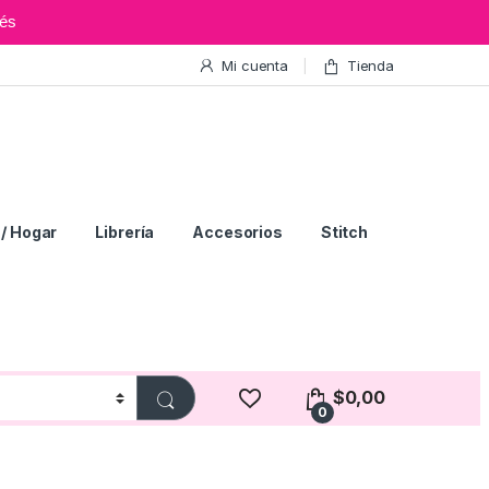
és
Mi cuenta
Tienda
/ Hogar
Librería
Accesorios
Stitch
$
0,00
0