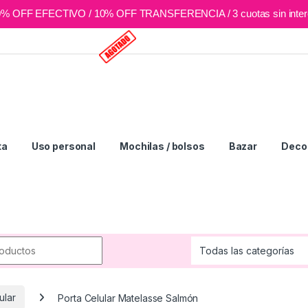
0% OFF EFECTIVO / 10% OFF TRANSFERENCIA / 3 cuotas sin inter
ta
Uso personal
Mochilas / bolsos
Bazar
Deco 
r:
ular
Porta Celular Matelasse Salmón