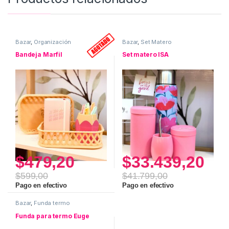
Bazar
,
Organización
Bazar
,
Set Matero
Bandeja Marfil
Set matero ISA
$
479,20
$
33.439,20
$
599,00
$
41.799,00
Pago en efectivo
Pago en efectivo
Bazar
,
Funda termo
Funda para termo Euge