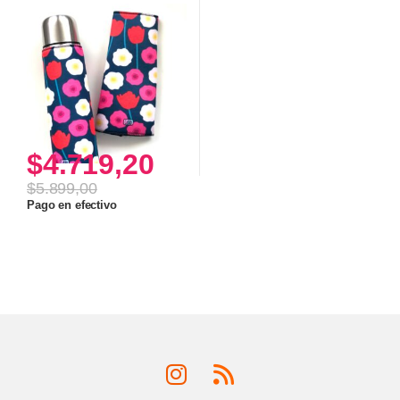
$
4.719,20
$
5.899,00
Pago en efectivo