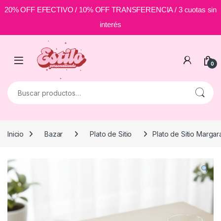
20% OFF EFECTIVO / 10% OFF TRANSFERENCIA / 3 cuotas sin
interés
Skip to navigation
Skip to content
0
Buscar por:
Inicio
Bazar
Plato de Sitio
Plato de Sitio Margar