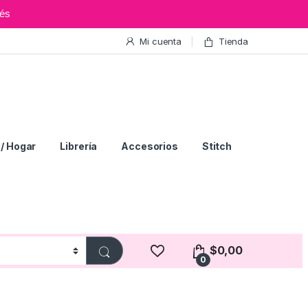
és
Mi cuenta
Tienda
/ Hogar
Librería
Accesorios
Stitch
$
0,00
0