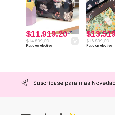
$
11.919,20
$
13.51
$
14.899,00
$
16.899,00
Pago en efectivo
Pago en efectivo
Suscríbase para mas Noveda