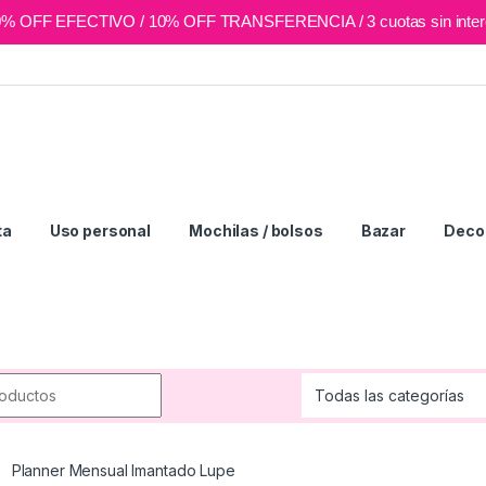
0% OFF EFECTIVO / 10% OFF TRANSFERENCIA / 3 cuotas sin inter
ta
Uso personal
Mochilas / bolsos
Bazar
Deco 
r:
Planner Mensual Imantado Lupe