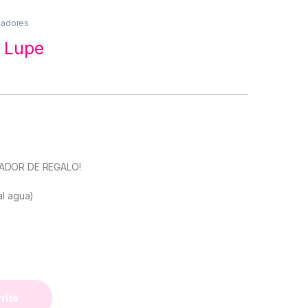
icadores
 Lupe
ADOR DE REGALO!
al agua)
rrito