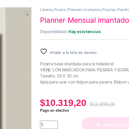
Librería
,
Pizarra / Planners Imantados
,
Pizarras
,
Planif
Planner Mensual Imantado
Disponibilidad:
Hay existencias
Añadir a la lista de deseos
Pizarra base imantada para la heladera!
VIENE CON MARCADOR PARA PIZARRA Y BORR
Tamaño: 20 X 30 cm
Apta para usar con felpon para pizarra (felpon 
$
10.319,20
$
12.899,00
Pago en efectivo
Planner Mensual Imantado Lupe quantity
Añadir al ca