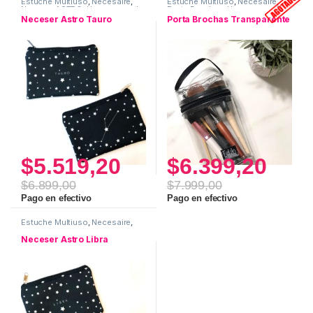
Estuche Multiuso
,
Necesaire
,
Estuche Multiuso
,
Necesaire
,
Neceser ASTRO
,
Uso personal
Porta Brochas
,
Uso personal
Neceser Astro Tauro
Porta Brochas Transparente
$
5.519,20
$
6.399,20
$
6.899,00
$
7.999,00
Pago en efectivo
Pago en efectivo
Estuche Multiuso
,
Necesaire
,
Neceser ASTRO
,
Uso personal
Neceser Astro Libra