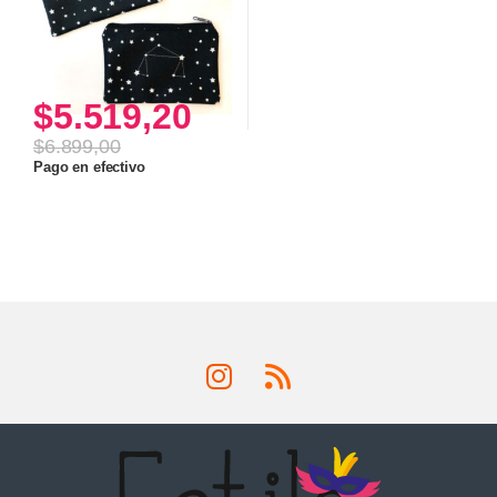
$
5.519,20
$
6.899,00
Pago en efectivo