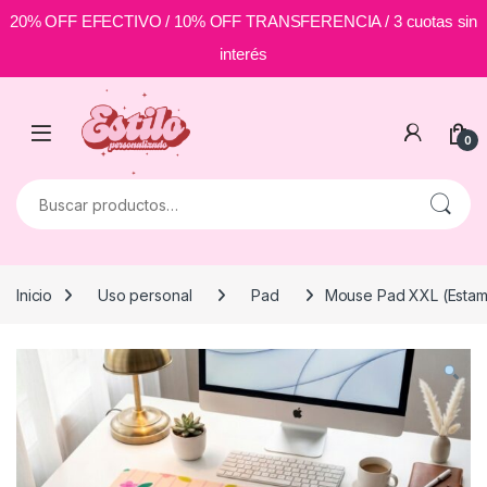
20% OFF EFECTIVO / 10% OFF TRANSFERENCIA / 3 cuotas sin
interés
Skip to navigation
Skip to content
0
Buscar por:
Inicio
Uso personal
Pad
Mouse Pad XXL (Estam