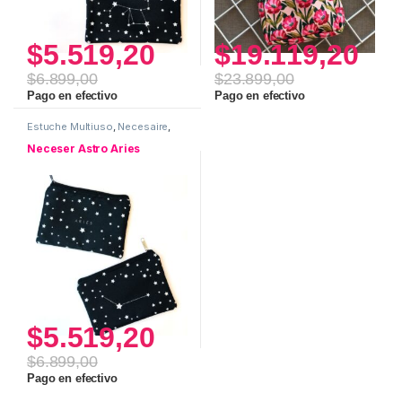
$
5.519,20
$
19.119,20
$
6.899,00
$
23.899,00
Pago en efectivo
Pago en efectivo
Estuche Multiuso
,
Necesaire
,
Neceser ASTRO
,
Uso personal
Neceser Astro Aries
$
5.519,20
$
6.899,00
Pago en efectivo