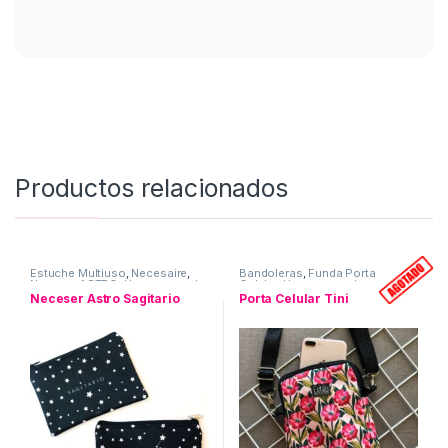
Productos relacionados
Estuche Multiuso
,
Necesaire
,
Bandoleras
,
Funda Porta
Neceser ASTRO
,
Uso personal
Celular
,
Uso personal
Neceser Astro Sagitario
Porta Celular Tini