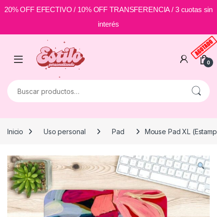
20% OFF EFECTIVO / 10% OFF TRANSFERENCIA / 3 cuotas sin
interés
Skip to navigation
Skip to content
0
Buscar por:
Inicio
Uso personal
Pad
Mouse Pad XL (Estamp