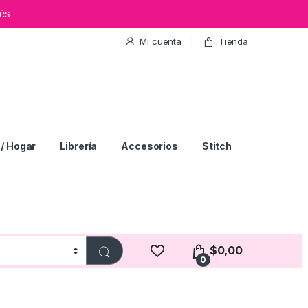
és
Mi cuenta
Tienda
/ Hogar
Librería
Accesorios
Stitch
$
0,00
0