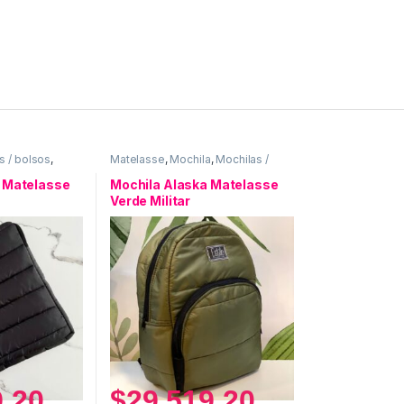
s / bolsos
,
Matelasse
,
Mochila
,
Mochilas /
bolsos
 Matelasse
Mochila Alaska Matelasse
Verde Militar
9,20
$
29.519,20