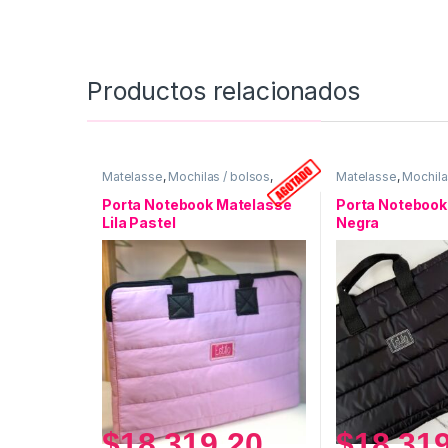
Productos relacionados
Matelasse
,
Mochilas / bolsos
,
Matelasse
,
Mochila
Porta Notebook
Porta Notebook
Porta Notebook Matelasse
Porta Notebook
Lila Pastel
Negra
$
18.319,20
$
18.31