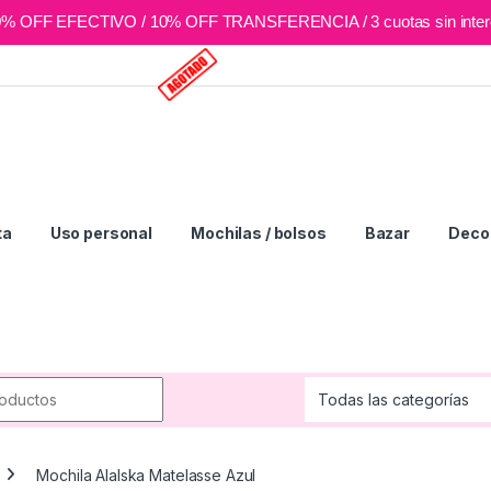
0% OFF EFECTIVO / 10% OFF TRANSFERENCIA / 3 cuotas sin inter
ta
Uso personal
Mochilas / bolsos
Bazar
Deco 
r:
Mochila Alalska Matelasse Azul