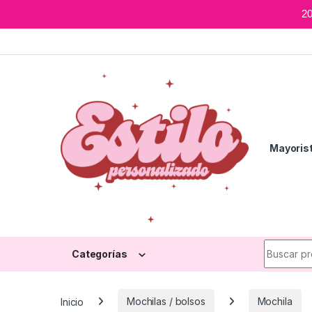
2
Skip to navigation
Skip to content
Mayoris
Search fo
Categorías
Inicio
Mochilas / bolsos
Mochila