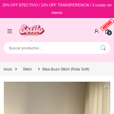
20% OFF EFECTIVO / 10% OFF TRANSFERENCIA / 3 cuotas sin
interés
Skip to navigation
Skip to content
0
Buscar por:
Inicio
Stitch
Maxi Buzo Stitch (Polar Soft)