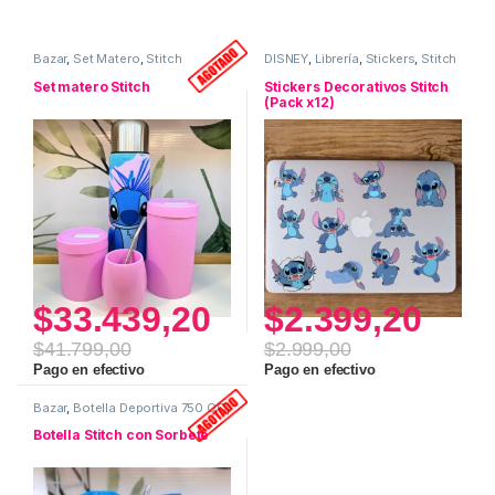
Bazar
,
Set Matero
,
Stitch
DISNEY
,
Librería
,
Stickers
,
Stitch
Set matero Stitch
Stickers Decorativos Stitch
(Pack x12)
$
33.439,20
$
2.399,20
$
41.799,00
$
2.999,00
Pago en efectivo
Pago en efectivo
Bazar
,
Botella Deportiva 750 CC
,
Stitch
Botella Stitch con Sorbete