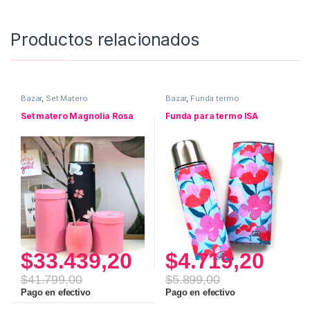
Productos relacionados
Bazar
,
Set Matero
Bazar
,
Funda termo
Set matero Magnolia Rosa
Funda para termo ISA
$
33.439,20
$
4.719,20
$
41.799,00
$
5.899,00
Pago en efectivo
Pago en efectivo