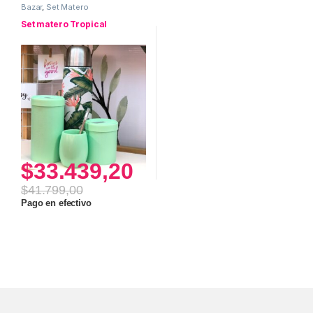
Bazar
,
Set Matero
Set matero Tropical
$
33.439,20
$
41.799,00
Pago en efectivo