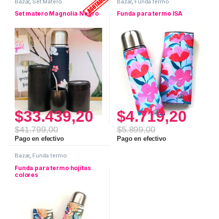
Bazar
,
Set Matero
Bazar
,
Funda termo
Set matero Magnolia Negro
Funda para termo ISA
$
33.439,20
$
4.719,20
$
41.799,00
$
5.899,00
Pago en efectivo
Pago en efectivo
Bazar
,
Funda termo
Funda para termo hojitas
colores