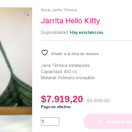
Bazar
,
Jarrita Térmica
Jarrita Hello Kitty
Disponibilidad:
Hay existencias
Añadir a la lista de deseos
Jarra Térmica estampada
Capacidad: 450 cc
Material: Polimero irrompible
$
7.919,20
$
9.899,00
Pago en efectivo
Jarrita Hello Kitty quantity
Añadir al ca