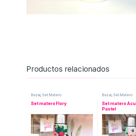
Productos relacionados
Bazar
,
Set Matero
Bazar
,
Set Matero
Set matero Flory
Set matero Acu
Pastel