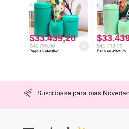
$
33.439,20
$
33.43
$
41.799,00
$
41.799,00
Pago en efectivo
Pago en efectivo
Suscríbase para mas Noveda