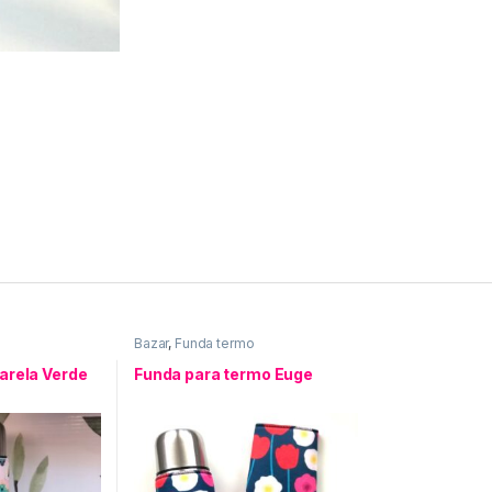
Bazar
,
Funda termo
arela Verde
Funda para termo Euge