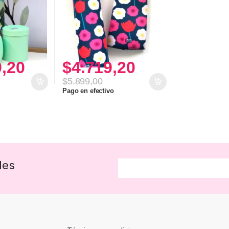
9,20
$
4.719,20
$
5.899,00
Pago en efectivo
des