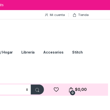
és
Mi cuenta
Tienda
/ Hogar
Librería
Accesorios
Stitch
$
0,00
0