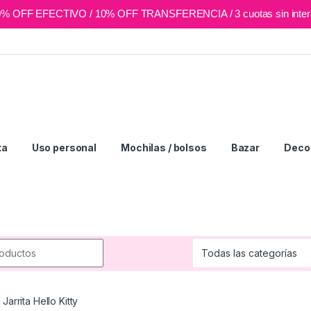
0% OFF EFECTIVO / 10% OFF TRANSFERENCIA / 3 cuotas sin inter
ta
Uso personal
Mochilas / bolsos
Bazar
Deco 
r:
Jarrita Hello Kitty