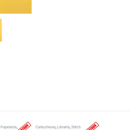
,
Papelería
,
Cartucheras
,
Librería
,
Stitch