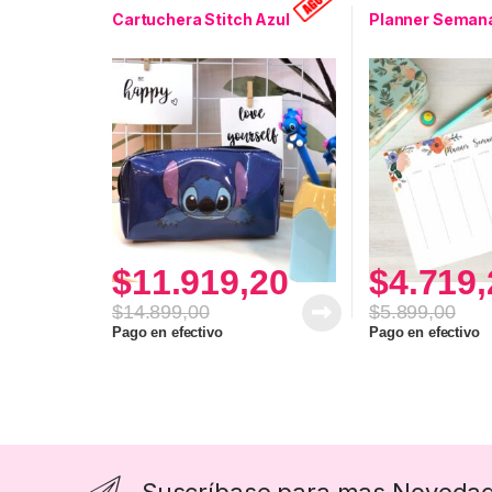
Planificadores
Cartuchera Stitch Azul
Planner Semanal
$
11.919,20
$
4.719,
$
14.899,00
$
5.899,00
Pago en efectivo
Pago en efectivo
Suscríbase para mas Noveda