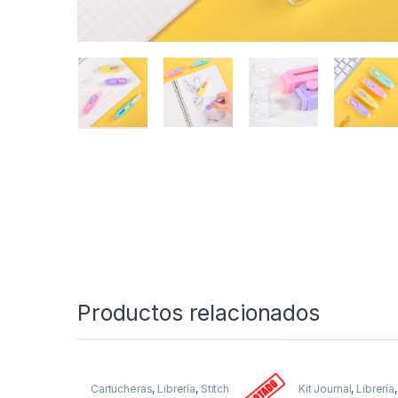
Productos relacionados
Cartucheras
,
Librería
,
Stitch
Kit Journal
,
Librería