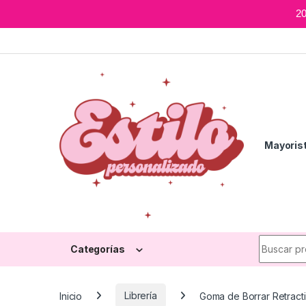
2
Skip to navigation
Skip to content
Mayoris
Search fo
Categorías
Inicio
Librería
Goma de Borrar Retracti