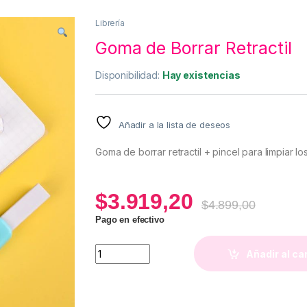
Librería
Goma de Borrar Retractil
Disponibilidad:
Hay existencias
Añadir a la lista de deseos
Goma de borrar retractil + pincel para limpiar lo
$
3.919,20
$
4.899,00
Pago en efectivo
Goma de Borrar Retractil quantity
Añadir al ca