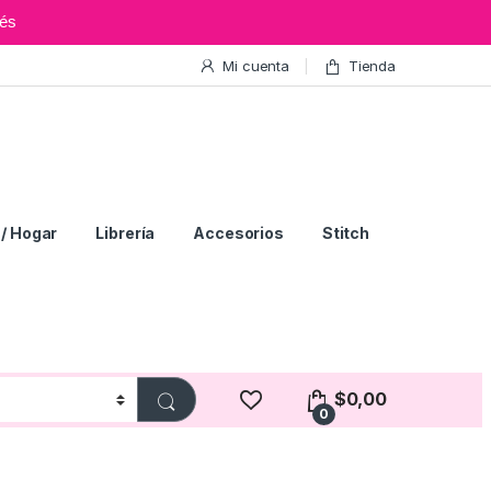
és
Mi cuenta
Tienda
/ Hogar
Librería
Accesorios
Stitch
$
0,00
0