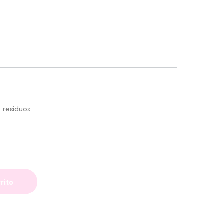
s residuos
rrito