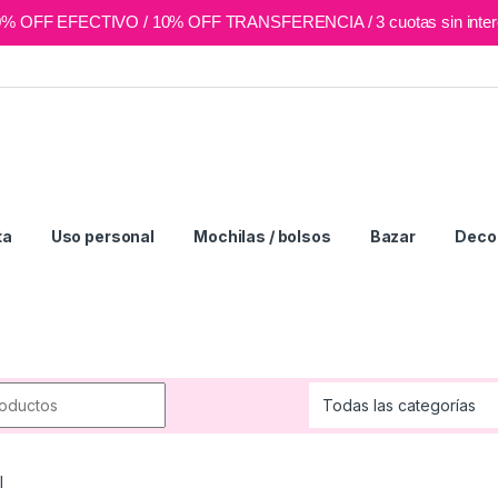
0% OFF EFECTIVO / 10% OFF TRANSFERENCIA / 3 cuotas sin inter
ta
Uso personal
Mochilas / bolsos
Bazar
Deco 
r:
l