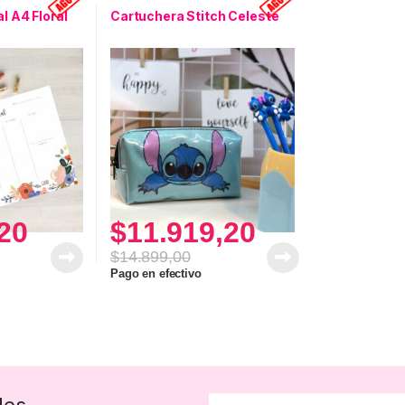
 A4 Floral
Cartuchera Stitch Celeste
20
$
11.919,20
$
14.899,00
Pago en efectivo
des