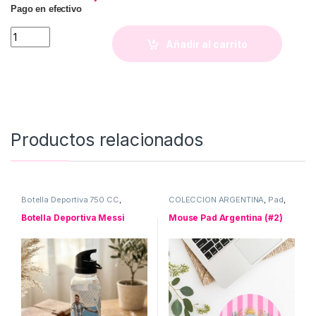
Pago en efectivo
Funda para Album del Mundial 2026 quantity
Añadir al carrito
Productos relacionados
Botella Deportiva 750 CC
,
COLECCION ARGENTINA
,
Pad
,
Botellas
,
COLECCION
Uso personal
ARGENTINA
Botella Deportiva Messi
Mouse Pad Argentina (#2)