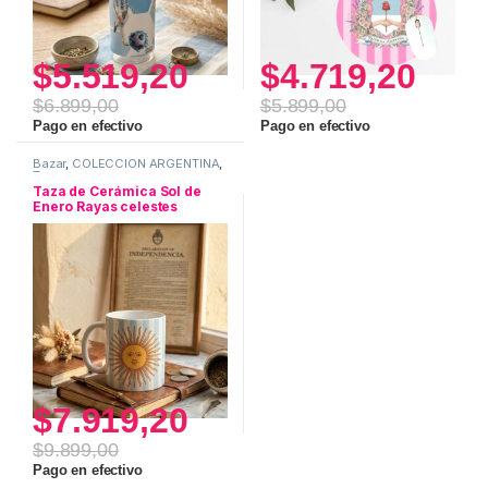
$
5.519,20
$
4.719,20
$
6.899,00
$
5.899,00
Pago en efectivo
Pago en efectivo
Bazar
,
COLECCION ARGENTINA
,
Tazas
Taza de Cerámica Sol de
Enero Rayas celestes
$
7.919,20
$
9.899,00
Pago en efectivo