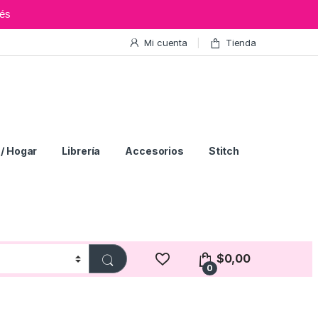
és
Mi cuenta
Tienda
/ Hogar
Librería
Accesorios
Stitch
$
0,00
0