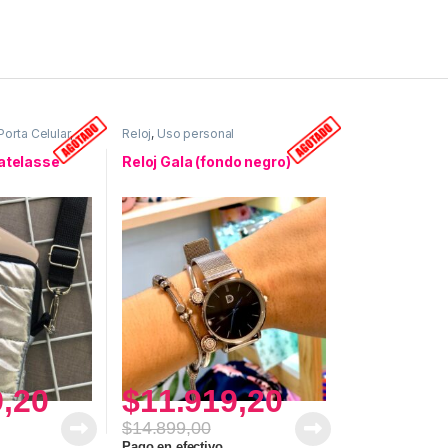
orta Celular
,
Reloj
,
Uso personal
sonal
Matelasse
Reloj Gala (fondo negro)
9,20
$
11.919,20
$
14.899,00
Pago en efectivo