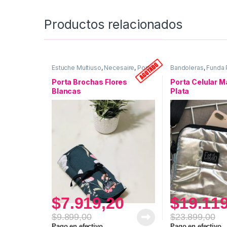
Productos relacionados
Estuche Multiuso
,
Necesaire
,
Porta
Bandoleras
,
Funda P
Brochas
,
Uso personal
Matelasse
,
Uso per
Porta Brochas Flores
Porta Celular 
Blancas
Plata
$
7.919,20
$
19.11
$
9.899,00
$
23.899,00
Pago en efectivo
Pago en efectivo