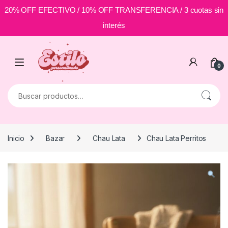
20% OFF EFECTIVO / 10% OFF TRANSFERENCIA / 3 cuotas sin
interés
Skip to navigation
Skip to content
0
Buscar por:
Inicio
Bazar
Chau Lata
Chau Lata Perritos