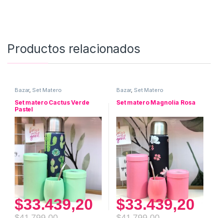
Productos relacionados
Bazar
,
Set Matero
Bazar
,
Set Matero
Set matero Cactus Verde
Set matero Magnolia Rosa
Pastel
$
33.439,20
$
33.439,20
$
41.799,00
$
41.799,00