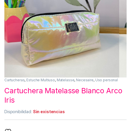
Cartucheras
,
Estuche Multiuso
,
Matelasse
,
Necesaire
,
Uso personal
Cartuchera Matelasse Blanco Arco
Iris
Disponibilidad:
Sin existencias