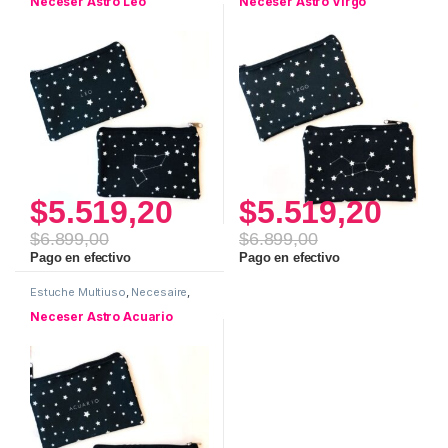
Neceser Astro Leo
Neceser Astro Virgo
$
5.519,20
$
5.519,20
$
6.899,00
$
6.899,00
Pago en efectivo
Pago en efectivo
Estuche Multiuso
,
Necesaire
,
Neceser ASTRO
,
Uso personal
Neceser Astro Acuario