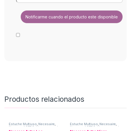
Productos relacionados
Estuche Multiuso
,
Necesaire
,
Estuche Multiuso
,
Necesaire
,
Neceser ASTRO
,
Uso personal
Neceser ASTRO
,
Uso personal