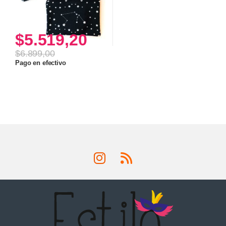
$
5.519,20
$
6.899,00
Pago en efectivo