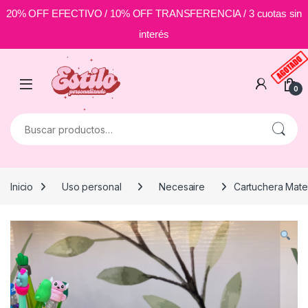
20% OFF EFECTIVO / 10% OFF TRANSFERENCIA / 3 cuotas sin
interés
Skip to navigation
Skip to content
0
Buscar por:
Inicio
Uso personal
Necesaire
Cartuchera Matel