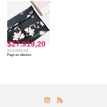
$
27.919,20
$
34.899,00
Pago en efectivo