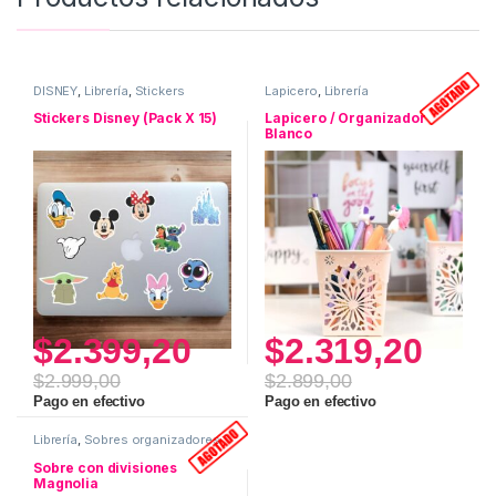
DISNEY
,
Librería
,
Stickers
Lapicero
,
Librería
Stickers Disney (Pack X 15)
Lapicero / Organizador
Blanco
$
2.399,20
$
2.319,20
$
2.999,00
$
2.899,00
Pago en efectivo
Pago en efectivo
Librería
,
Sobres organizadores
Sobre con divisiones
Magnolia