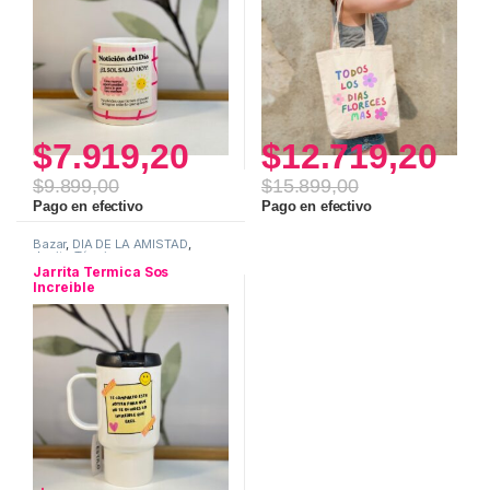
$
7.919,20
$
12.719,20
$
9.899,00
$
15.899,00
Pago en efectivo
Pago en efectivo
Bazar
,
DIA DE LA AMISTAD
,
Jarrita Térmica
Jarrita Termica Sos
Increible