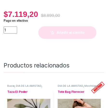
$
7.119,20
$
8.899,00
Pago en efectivo
Cajita Corazon + Gomitas (150 gr) quantity
Añadir al carrito
Productos relacionados
Bazar
,
DIA DE LA AMISTAD
,
DIA DE LA AMISTAD
,
Mochilas /
DISNEY
,
Stitch
,
Tazas
bolsos
,
Tote Bag
Taza El Poder
Tote Bag Florecer