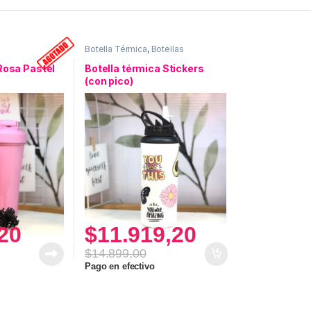
Botella Térmica
,
Botellas
Rosa Pastel
Botella térmica Stickers
(con pico)
20
$
11.919,20
$
14.899,00
Pago en efectivo