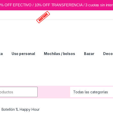
0% OFF EFECTIVO / 10% OFF TRANSFERENCIA / 3 cuotas sin inter
ta
Uso personal
Mochilas / bolsos
Bazar
Deco 
r:
Botellón 1L Happy Hour