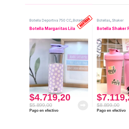
Botella Deportiva 750 CC
,
Botellas
Botellas
,
Shaker
Botella Margaritas Lila
Botella Shaker 
$
4.719,20
$
7.119,
$
5.899,00
$
8.899,00
Pago en efectivo
Pago en efectivo