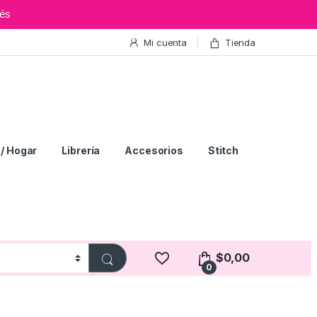
és
Mi cuenta
Tienda
/ Hogar
Librería
Accesorios
Stitch
$
0,00
0