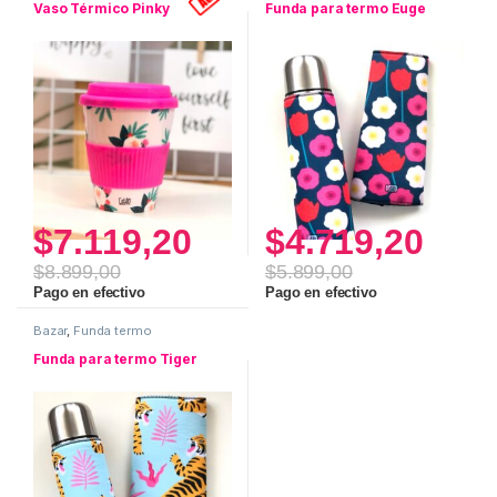
Vaso Térmico Pinky
Funda para termo Euge
$
7.119,20
$
4.719,20
$
8.899,00
$
5.899,00
Pago en efectivo
Pago en efectivo
Bazar
,
Funda termo
Funda para termo Tiger