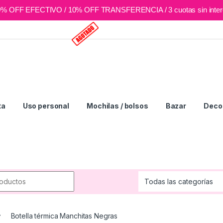
0% OFF EFECTIVO / 10% OFF TRANSFERENCIA / 3 cuotas sin inter
ta
Uso personal
Mochilas / bolsos
Bazar
Deco 
r:
Botella térmica Manchitas Negras