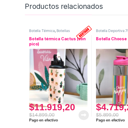
Productos relacionados
Botella Térmica
,
Botellas
Botella Deportiva 
Botella térmica Cactus (con
Botella Choose
pico)
$
11.919,20
$
4.719,
$
14.899,00
$
5.899,00
Pago en efectivo
Pago en efectivo