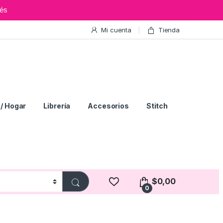
és
Mi cuenta
Tienda
/ Hogar
Librería
Accesorios
Stitch
$
0,00
0