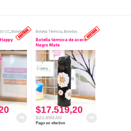
750 CC
,
Botellas
Botella Térmica
,
Botellas
 Happy
Botella térmica de acero
Negro Mate
20
$
17.519,20
$
21.899,00
Pago en efectivo