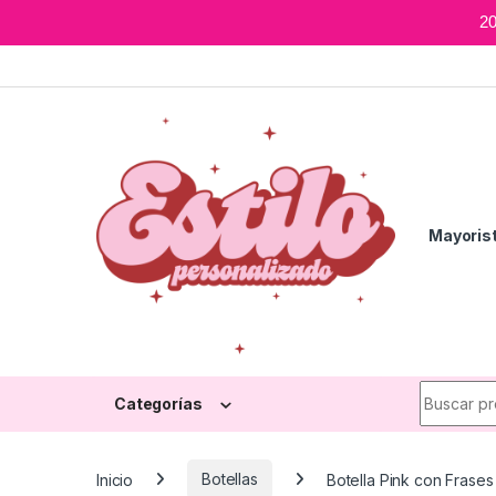
2
Skip to navigation
Skip to content
Mayoris
Search fo
Categorías
Inicio
Botellas
Botella Pink con Frases