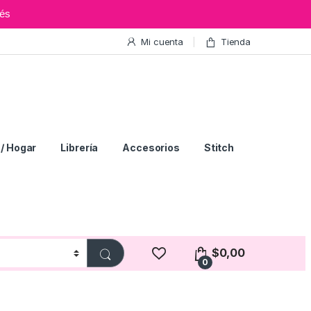
és
Mi cuenta
Tienda
/ Hogar
Librería
Accesorios
Stitch
$
0,00
0