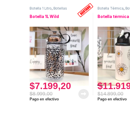
Botella 1 Litro
,
Botellas
Botella Térmica
,
Bo
Botella 1L Wild
Botella térmica
$
7.199,20
$
11.91
$
8.999,00
$
14.899,00
Pago en efectivo
Pago en efectivo