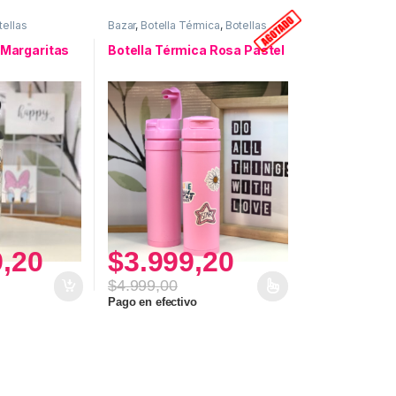
tellas
Bazar
,
Botella Térmica
,
Botellas
 Margaritas
Botella Térmica Rosa Pastel
9,20
$
3.999,20
$
4.999,00
Este producto tiene múltiples variantes. Las opci
Pago en efectivo