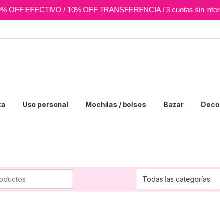
0% OFF EFECTIVO / 10% OFF TRANSFERENCIA / 3 cuotas sin inter
ta
Uso personal
Mochilas / bolsos
Bazar
Deco 
r: