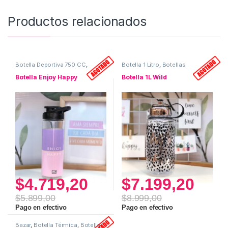
Productos relacionados
Botella Deportiva 750 CC
,
Botella 1 Litro
,
Botellas
Botellas
Botella Enjoy Happy
Botella 1L Wild
$
4.719,20
$
7.199,20
$
5.899,00
$
8.999,00
Pago en efectivo
Pago en efectivo
Bazar
,
Botella Térmica
,
Botellas