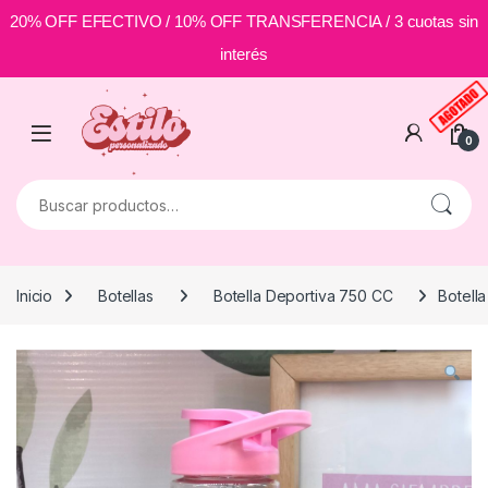
20% OFF EFECTIVO / 10% OFF TRANSFERENCIA / 3 cuotas sin
interés
Skip to navigation
Skip to content
0
Buscar por:
Inicio
Botellas
Botella Deportiva 750 CC
Botell