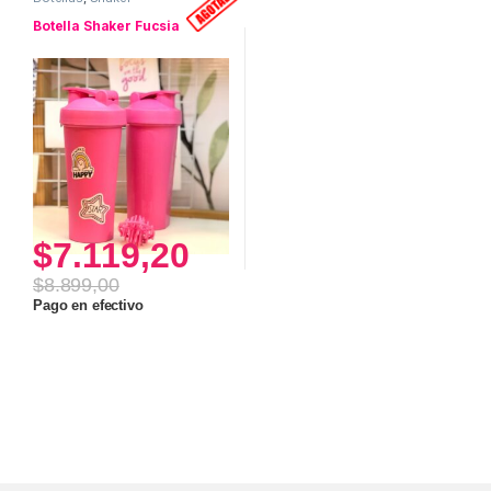
Botella Shaker Fucsia
$
7.119,20
$
8.899,00
Pago en efectivo