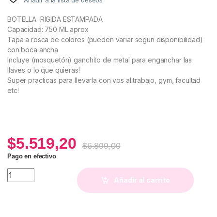
BOTELLA RIGIDA ESTAMPADA
Capacidad: 750 ML aprox
Tapa a rosca de colores (pueden variar segun disponibilidad)
con boca ancha
Incluye (mosquetón) ganchito de metal para enganchar las
llaves o lo que quieras!
Super practicas para llevarla con vos al trabajo, gym, facultad
etc!
$
5.519,20
$
6.899,00
Pago en efectivo
Botella Lupe (con mosquetón) quantity
Añadir al carrito