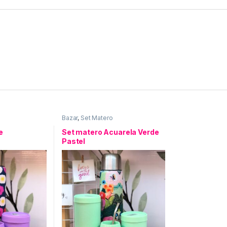
Bazar
,
Set Matero
e
Set matero Acuarela Verde
Pastel