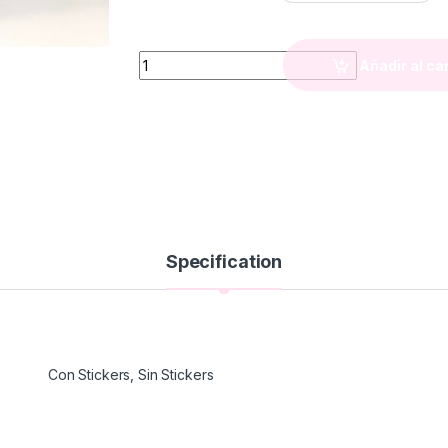
Botella con Pico Lila Pastel (750cc) quantity
Añadir al ca
Specification
Con Stickers, Sin Stickers