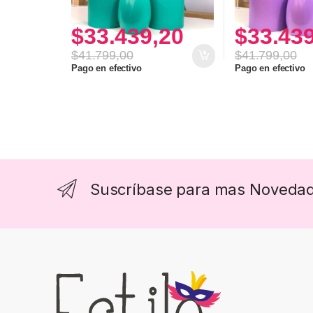
$
33.439,20
$
33.43
$
41.799,00
$
41.799,00
Pago en efectivo
Pago en efectivo
Suscríbase para mas Noveda