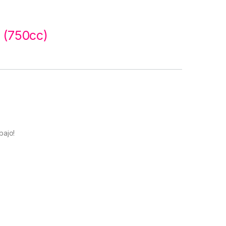
l (750cc)
bajo!