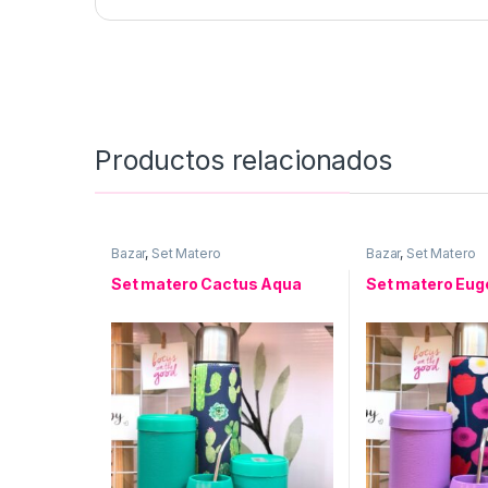
Productos relacionados
Bazar
,
Set Matero
Bazar
,
Set Matero
Set matero Cactus Aqua
Set matero Eug