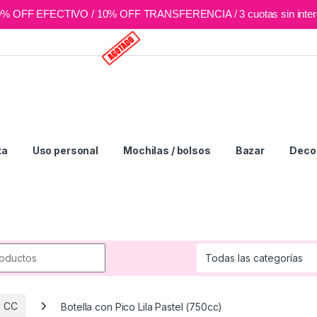
0% OFF EFECTIVO / 10% OFF TRANSFERENCIA / 3 cuotas sin inter
ta
Uso personal
Mochilas / bolsos
Bazar
Deco 
r:
0 CC
Botella con Pico Lila Pastel (750cc)