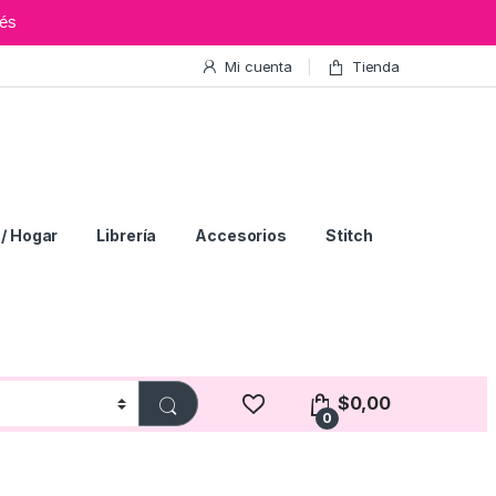
és
Mi cuenta
Tienda
/ Hogar
Librería
Accesorios
Stitch
$
0,00
0