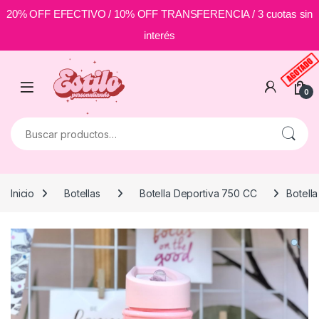
20% OFF EFECTIVO / 10% OFF TRANSFERENCIA / 3 cuotas sin
interés
Skip to navigation
Skip to content
0
Buscar por:
Inicio
Botellas
Botella Deportiva 750 CC
Botella