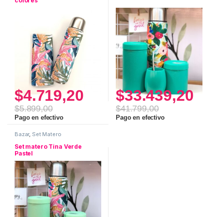
colores
$
4.719,20
$
33.439,20
$
5.899,00
$
41.799,00
Pago en efectivo
Pago en efectivo
Bazar
,
Set Matero
Set matero Tina Verde
Pastel