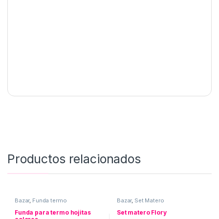
Productos relacionados
Bazar
,
Funda termo
Bazar
,
Set Matero
Funda para termo hojitas
Set matero Flory