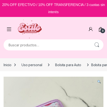
20% OFF EFECTIVO / 10% OFF TRANSFERENCIA / 3 cuotas sin
interés
Skip to navigation
Skip to content
0
Buscar por:
Inicio
Uso personal
Bolsita para Auto
Bolsita pa