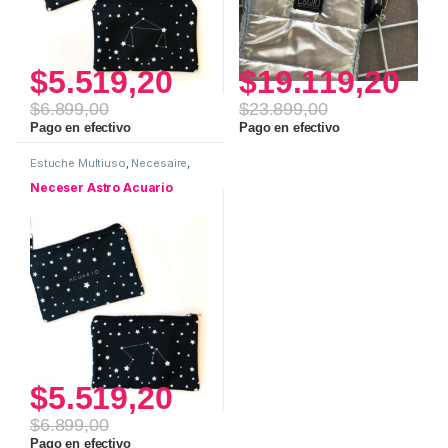
$
5.519,20
$
19.119,20
$
6.899,00
$
23.899,00
Pago en efectivo
Pago en efectivo
Estuche Multiuso
,
Necesaire
,
Neceser ASTRO
,
Uso personal
Neceser Astro Acuario
$
5.519,20
$
6.899,00
Pago en efectivo