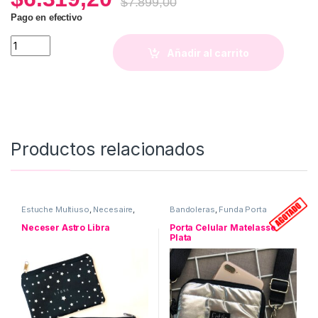
$
7.899,00
Pago en efectivo
Bolsita para Auto Nature quantity
Añadir al carrito
Productos relacionados
Estuche Multiuso
,
Necesaire
,
Bandoleras
,
Funda Porta
Neceser ASTRO
,
Uso personal
Celular
,
Matelasse
,
Uso
personal
Neceser Astro Libra
Porta Celular Matelasse
Plata