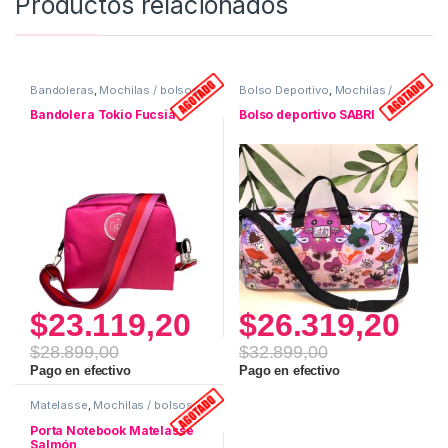
Productos relacionados
Bandoleras
,
Mochilas / bolsos
,
Bolso Deportivo
,
Mochilas /
Uso personal
bolsos
Bandolera Tokio Fucsia
Bolso deportivo SABRI
$
23.119,20
$
26.319,20
$
28.899,00
$
32.899,00
Pago en efectivo
Pago en efectivo
Matelasse
,
Mochilas / bolsos
,
Porta Notebook
Porta Notebook Matelasse
Salmón