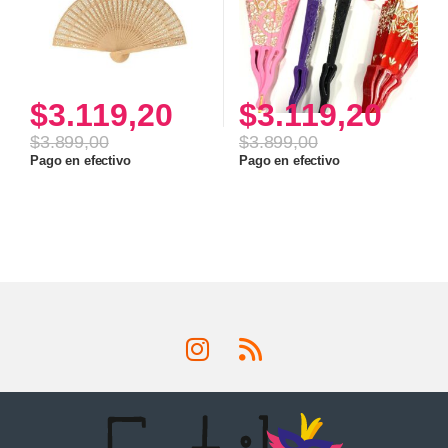
$
3.119,20
$
3.119,20
$
3.899,00
$
3.899,00
Este producto tiene múltiples v
Pago en efectivo
Pago en efectivo